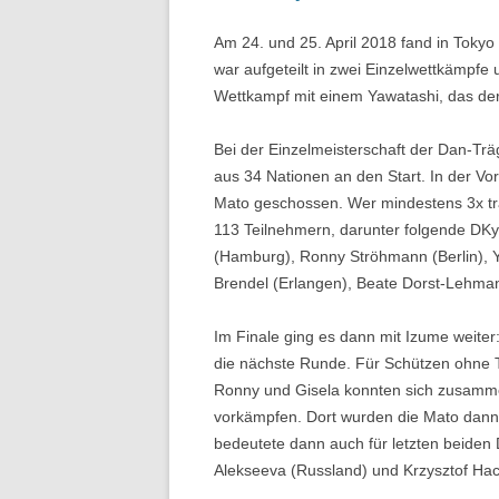
Am 24. und 25. April 2018 fand in Tokyo 
war aufgeteilt in zwei Einzelwettkämpfe
Wettkampf mit einem Yawatashi, das de
Bei der Einzelmeisterschaft der Dan-Trä
aus 34 Nationen an den Start. In der Vo
Mato geschossen. Wer mindestens 3x traf
113 Teilnehmern, darunter folgende DKy
(Hamburg), Ronny Ströhmann (Berlin), Y
Brendel (Erlangen), Beate Dorst-Lehmann
Im Finale ging es dann mit Izume weiter:
die nächste Runde. Für Schützen ohne T
Ronny und Gisela konnten sich zusammen 
vorkämpfen. Dort wurden die Mato dann
bedeutete dann auch für letzten beiden
Alekseeva (Russland) und Krzysztof Hacz