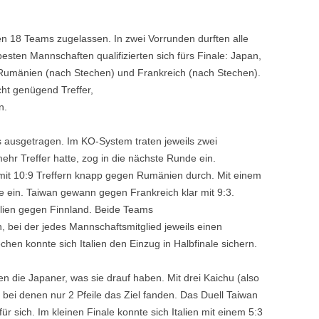
n 18 Teams zugelassen. In zwei Vorrunden durften alle
besten Mannschaften qualifizierten sich fürs Finale: Japan,
d, Rumänien (nach Stechen) und Frankreich (nach Stechen).
cht genügend Treffer,
n.
ausgetragen. Im KO-System traten jeweils zwei
r Treffer hatte, zog in die nächste Runde ein.
n mit 10:9 Treffern knapp gegen Rumänien durch. Mit einem
le ein. Taiwan gewann gegen Frankreich klar mit 9:3.
lien gegen Finnland. Beide Teams
n, bei der jedes Mannschaftsmitglied jeweils einen
echen konnte sich Italien den Einzug in Halbfinale sichern.
n die Japaner, was sie drauf haben. Mit drei Kaichu (also
 bei denen nur 2 Pfeile das Ziel fanden. Das Duell Taiwan
für sich. Im kleinen Finale konnte sich Italien mit einem 5:3