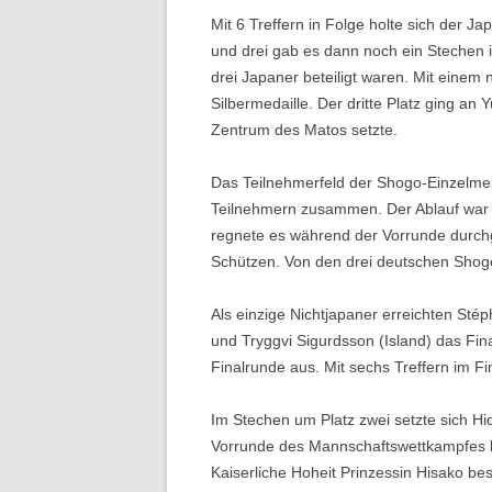
Mit 6 Treffern in Folge holte sich der 
und drei gab es dann noch ein Stechen 
drei Japaner beteiligt waren. Mit einem n
Silbermedaille. Der dritte Platz ging an 
Zentrum des Matos setzte.
Das Teilnehmerfeld der Shogo-Einzelmei
Teilnehmern zusammen. Der Ablauf war i
regnete es während der Vorrunde durchge
Schützen. Von den drei deutschen Shogo 
Als einzige Nichtjapaner erreichten Sté
und Tryggvi Sigurdsson (Island) das Fina
Finalrunde aus. Mit sechs Treffern im Fi
Im Stechen um Platz zwei setzte sich H
Vorrunde des Mannschaftswettkampfes k
Kaiserliche Hoheit Prinzessin Hisako be