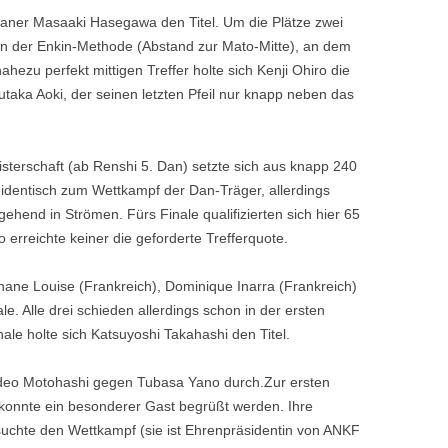
Japaner Masaaki Hasegawa den Titel. Um die Plätze zwei
in der Enkin-Methode (Abstand zur Mato-Mitte), an dem
ahezu perfekt mittigen Treffer holte sich Kenji Ohiro die
Yutaka Aoki, der seinen letzten Pfeil nur knapp neben das
sterschaft (ab Renshi 5. Dan) setzte sich aus knapp 240
dentisch zum Wettkampf der Dan-Träger, allerdings
hend in Strömen. Fürs Finale qualifizierten sich hier 65
erreichte keiner die geforderte Trefferquote.
phane Louise (Frankreich), Dominique Inarra (Frankreich)
le. Alle drei schieden allerdings schon in der ersten
nale holte sich Katsuyoshi Takahashi den Titel.
ideo Motohashi gegen Tubasa Yano durch.Zur ersten
onnte ein besonderer Gast begrüßt werden. Ihre
suchte den Wettkampf (sie ist Ehrenpräsidentin von ANKF