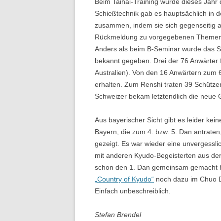
Beim Taihai-Training wurde dieses Jahr 
Schießtechnik gab es hauptsächlich in d
zusammen, indem sie sich gegenseitig a
Rückmeldung zu vorgegebenen Themen
Anders als beim B-Seminar wurde das Sh
bekannt gegeben. Drei der 76 Anwärter 
Australien). Von den 16 Anwärtern zum
erhalten. Zum Renshi traten 39 Schützen
Schweizer bekam letztendlich die neue 
Aus bayerischer Sicht gibt es leider kein
Bayern, die zum 4. bzw. 5. Dan antraten
gezeigt. Es war wieder eine unvergessl
mit anderen Kyudo-Begeisterten aus der
schon den 1. Dan gemeinsam gemacht h
„Country of Kyudo“
noch dazu im Chuo Do
Einfach unbeschreiblich.
Stefan Brendel