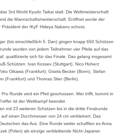
das 3rd World Kyudo Taikai statt. Die Weltmeisterschaft
 und die Mannschaftsmeisterschaft. Eröffnet wurde der
r Präsident der IKyF Hideya Nakano schoss.
ger (bis einschließlich 5. Dan) gingen knapp 650 Schützen
rrunde wurden von jedem Teilnehmer vier Pfeile auf das
, qualifizierte sich für das Finale. Das gelang insgesamt
uB-Schützen: Ivan Kossev (Stuttgart), Nico Hoherz
oko Oikawa (Frankfurt), Gisela Becker (Bonn), Stefan
 (Frankfurt) und Thomas Stier (Berlin).
 Pro Runde wird ein Pfeil geschossen. Wer trifft, kommt in
reffer ist der Wettkampf beendet.
mit 23 weiteren Schützen bis in die dritte Finalrunde
 auf einen Durchmesser von 24 cm verkleinert. Das
 Deutschen das Aus. Eine Runde weiter schafften es Anna
ek (Polen) als einzige verbleibende Nicht-Japaner.