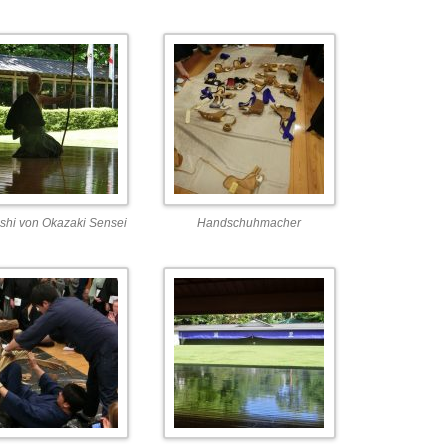
shi von Okazaki Sensei
Handschuhmacher