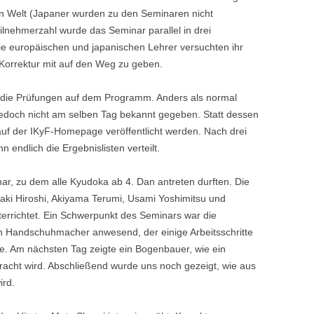
en Welt (Japaner wurden zu den Seminaren nicht
lnehmerzahl wurde das Seminar parallel in drei
ie europäischen und japanischen Lehrer versuchten ihr
 Korrektur mit auf den Weg zu geben.
die Prüfungen auf dem Programm. Anders als normal
jedoch nicht am selben Tag bekannt gegeben. Statt dessen
auf der IKyF-Homepage veröffentlicht werden. Nach drei
ndlich die Ergebnislisten verteilt.
r, zu dem alle Kyudoka ab 4. Dan antreten durften. Die
ki Hiroshi, Akiyama Terumi, Usami Yoshimitsu und
terrichtet. Ein Schwerpunkt des Seminars war die
n Handschuhmacher anwesend, der einige Arbeitsschritte
te. Am nächsten Tag zeigte ein Bogenbauer, wie ein
acht wird. Abschließend wurde uns noch gezeigt, wie aus
ird.