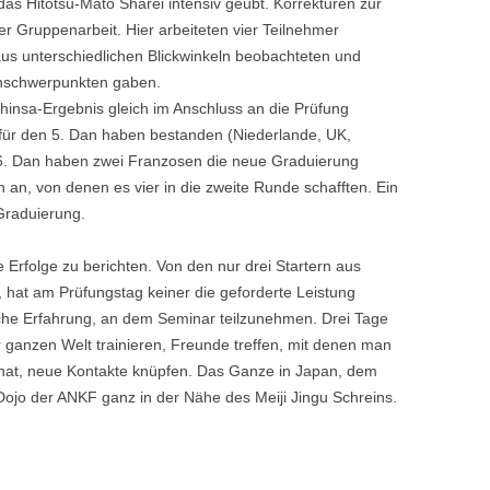
das Hitotsu-Mato Sharei intensiv geübt. Korrekturen zur
er Gruppenarbeit. Hier arbeiteten vier Teilnehmer
us unterschiedlichen Blickwinkeln beobachteten und
schwerpunkten gaben.
insa-Ergebnis gleich im Anschluss an die Prüfung
für den 5. Dan haben bestanden (Niederlande, UK,
 6. Dan haben zwei Franzosen die neue Graduierung
 an, von denen es vier in die zweite Runde schafften. Ein
Graduierung.
e Erfolge zu berichten. Von den nur drei Startern aus
, hat am Prüfungstag keiner die geforderte Leistung
iche Erfahrung, an dem Seminar teilzunehmen. Drei Tage
 ganzen Welt trainieren, Freunde treffen, mit denen man
at, neue Kontakte knüpfen. Das Ganze in Japan, dem
jo der ANKF ganz in der Nähe des Meiji Jingu Schreins.