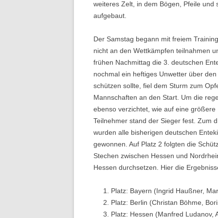
weiteres Zelt, in dem Bögen, Pfeile und
aufgebaut.
Der Samstag begann mit freiem Training.
nicht an den Wettkämpfen teilnahmen u
frühen Nachmittag die 3. deutschen Ente
nochmal ein heftiges Unwetter über den 
schützen sollte, fiel dem Sturm zum Opf
Mannschaften an den Start. Um die regen
ebenso verzichtet, wie auf eine größere
Teilnehmer stand der Sieger fest. Zum dr
wurden alle bisherigen deutschen Ente
gewonnen. Auf Platz 2 folgten die Schüt
Stechen zwischen Hessen und Nordrhein-
Hessen durchsetzen. Hier die Ergebnisse
Platz: Bayern (Ingrid Haußner, Mar
Platz: Berlin (Christan Böhme, Bor
Platz: Hessen (Manfred Ludanov, 