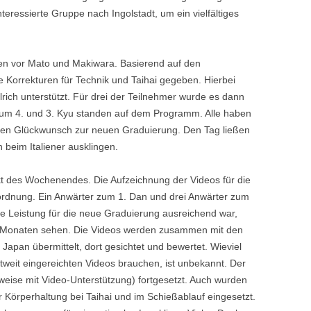
eressierte Gruppe nach Ingolstadt, um ein vielfältiges
en vor Mato und Makiwara. Basierend auf den
 Korrekturen für Technik und Taihai gegeben. Hierbei
rich unterstützt. Für drei der Teilnehmer wurde es dann
um 4. und 3. Kyu standen auf dem Programm. Alle haben
zlichen Glückwunsch zur neuen Graduierung. Den Tag ließen
beim Italiener ausklingen.
 des Wochenendes. Die Aufzeichnung der Videos für die
ordnung. Ein Anwärter zum 1. Dan und drei Anwärter zum
gte Leistung für die neue Graduierung ausreichend war,
r Monaten sehen. Die Videos werden zusammen mit den
 Japan übermittelt, dort gesichtet und bewertet. Wieviel
ltweit eingereichten Videos brauchen, ist unbekannt. Der
lweise mit Video-Unterstützung) fortgesetzt. Auch wurden
 Körperhaltung bei Taihai und im Schießablauf eingesetzt.