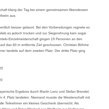
chaft klang der Tag bei einem gemeinsamen Abendessen
theim aus.
ntlich besser gelaunt. Bei den Vorbereitungen regnete es
lieb es jedoch trocken und zur Siegerehrung kam sogar
Enteki-Einzelmeisterschaft gingen 19 Personen an den
e auf das 60 m entfernte Ziel geschossen. Christian Böhme
mmer landete auf dem zweiten Platz. Der dritte Platz ging
20
20
yerische Ergebnis durch Martin Lenz und Stefan Brendel,
m 4. Platz landeten. Niemand musste die Meisterschaft mit
le Teilnehmer ein kleines Geschenk überreicht. Als
n Häpp und Peter Wankerl aus Weilheim zur Verfügung,