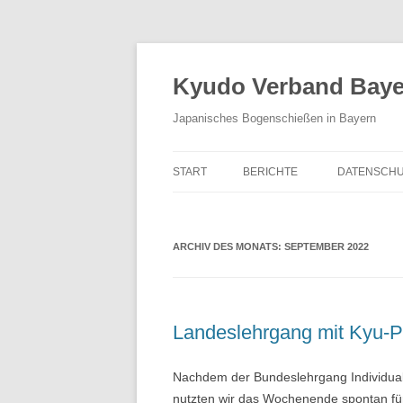
Zum
Inhalt
springen
Kyudo Verband Bayer
Japanisches Bogenschießen in Bayern
START
BERICHTE
DATENSCHU
ARCHIV DES MONATS:
SEPTEMBER 2022
Landeslehrgang mit Kyu-Pr
Nachdem der Bundeslehrgang Individualk
nutzten wir das Wochenende spontan für