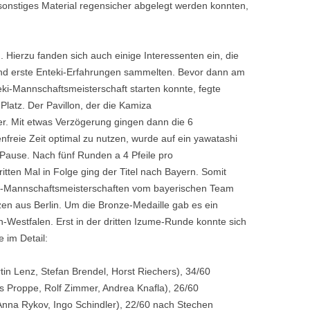
 sonstiges Material regensicher abgelegt werden konnten,
 Hierzu fanden sich auch einige Interessenten ein, die
nd erste Enteki-Erfahrungen sammelten. Bevor dann am
ki-Mannschaftsmeisterschaft starten konnte, fegte
Platz. Der Pavillon, der die Kamiza
er. Mit etwas Verzögerung gingen dann die 6
freie Zeit optimal zu nutzen, wurde auf ein yawatashi
 Pause. Nach fünf Runden a 4 Pfeile pro
itten Mal in Folge ging der Titel nach Bayern. Somit
ki-Mannschaftsmeisterschaften vom bayerischen Team
zen aus Berlin. Um die Bronze-Medaille gab es ein
Westfalen. Erst in der dritten Izume-Runde konnte sich
 im Detail:
tin Lenz, Stefan Brendel, Horst Riechers), 34/60
is Proppe, Rolf Zimmer, Andrea Knafla), 26/60
Anna Rykov, Ingo Schindler), 22/60 nach Stechen