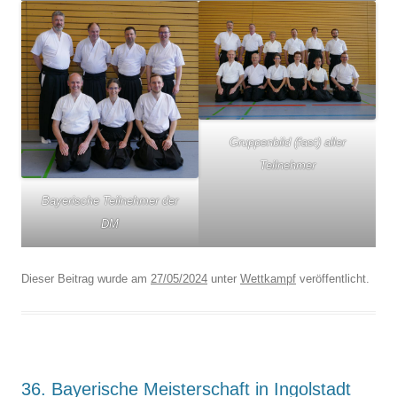
Gruppenbild (fast) aller
Teilnehmer
Bayerische Teilnehmer der
DM
Dieser Beitrag wurde am
27/05/2024
unter
Wettkampf
veröffentlicht.
36. Bayerische Meisterschaft in Ingolstadt