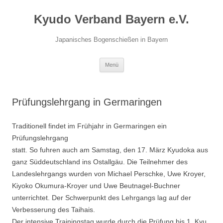
Zum
Inhalt
Kyudo Verband Bayern e.V.
springen
Japanisches Bogenschießen in Bayern
Menü
Prüfungslehrgang in Germaringen
Traditionell findet im Frühjahr in Germaringen ein
Prüfungslehrgang
statt. So fuhren auch am Samstag, den 17. März Kyudoka aus
ganz Süddeutschland ins Ostallgäu. Die Teilnehmer des
Landeslehrgangs wurden von Michael Perschke, Uwe Kroyer,
Kiyoko Okumura-Kroyer und Uwe Beutnagel-Buchner
unterrichtet. Der Schwerpunkt des Lehrgangs lag auf der
Verbesserung des Taihais.
Der intensive Trainingstag wurde durch die Prüfung bis 1. Kyu