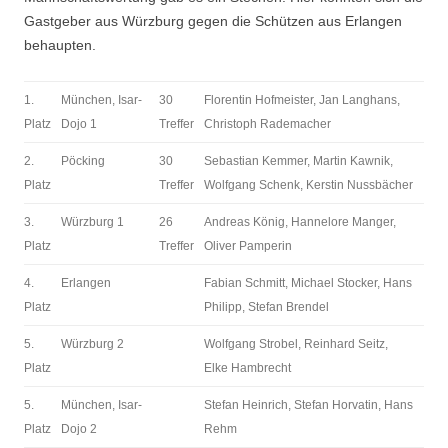
Gastgeber aus Würzburg gegen die Schützen aus Erlangen
behaupten.
1.
München, Isar-
30
Florentin Hofmeister, Jan Langhans,
Platz
Dojo 1
Treffer
Christoph Rademacher
2.
Pöcking
30
Sebastian Kemmer, Martin Kawnik,
Platz
Treffer
Wolfgang Schenk, Kerstin Nussbächer
3.
Würzburg 1
26
Andreas König, Hannelore Manger,
Platz
Treffer
Oliver Pamperin
4.
Erlangen
Fabian Schmitt, Michael Stocker, Hans
Platz
Philipp, Stefan Brendel
5.
Würzburg 2
Wolfgang Strobel, Reinhard Seitz,
Platz
Elke Hambrecht
5.
München, Isar-
Stefan Heinrich, Stefan Horvatin, Hans
Platz
Dojo 2
Rehm