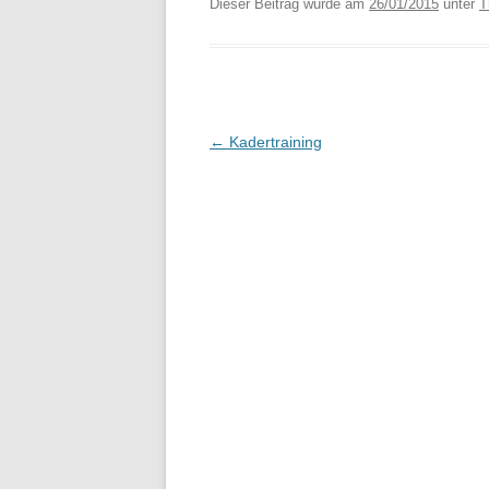
Dieser Beitrag wurde am
26/01/2015
unter
T
Beitragsnavigation
←
Kadertraining