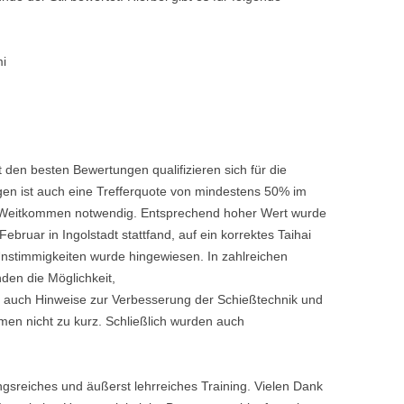
mi
den besten Bewertungen qualifizieren sich für die
gen ist auch eine Trefferquote von mindestens 50% im
s Weitkommen notwendig. Entsprechend hoher Wert wurde
bruar in Ingolstadt stattfand, auf ein korrektes Taihai
Unstimmigkeiten wurde hingewiesen. In zahlreichen
en die Möglichkeit,
r auch Hinweise zur Verbesserung der Schießtechnik und
amen nicht zu kurz. Schließlich wurden auch
sreiches und äußerst lehrreiches Training. Vielen Dank