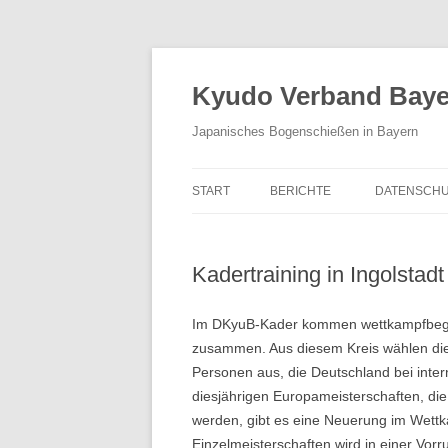
Zum
Inhalt
springen
Kyudo Verband Bayer
Japanisches Bogenschießen in Bayern
START
BERICHTE
DATENSCHU
Kadertraining in Ingolstadt
Im DKyuB-Kader kommen wettkampfbegei
zusammen. Aus diesem Kreis wählen di
Personen aus, die Deutschland bei inter
diesjährigen Europameisterschaften, die
werden, gibt es eine Neuerung im Wett
Einzelmeisterschaften wird in einer Vorru