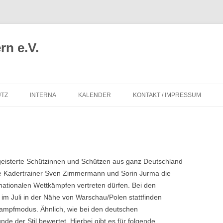
n e.V.
TZ
INTERNA
KALENDER
KONTAKT / IMPRESSUM
sterte Schützinnen und Schützen aus ganz Deutschland
e Kadertrainer Sven Zimmermann und Sorin Jurma die
nationalen Wettkämpfen vertreten dürfen. Bei den
 im Juli in der Nähe von Warschau/Polen stattfinden
kampfmodus. Ähnlich, wie bei den deutschen
nde der Stil bewertet. Hierbei gibt es für folgende