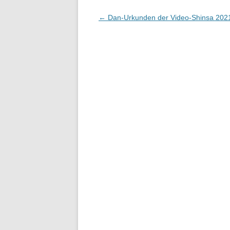
Beitragsnavigation
←
Dan-Urkunden der Video-Shinsa 2021 