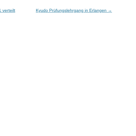
verteilt
Kyudo Prüfungslehrgang in Erlangen
→