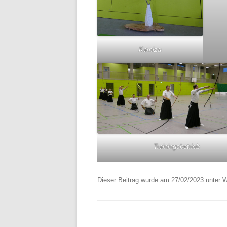
Kamiza
Trainingsbetrieb
Dieser Beitrag wurde am
27/02/2023
unter
W