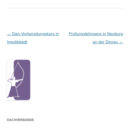
Beitragsnavigation
←
Dan-Vorbereitungskurs in
Prüfungslehrgang in Neuburg
Ingoldstadt
an der Donau
→
DACHVERBÄNDE